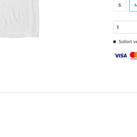
S
Sofort v