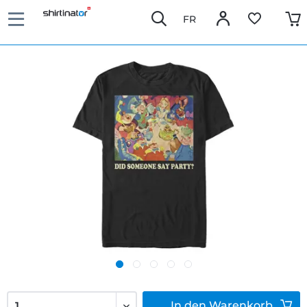
FR
In den
Warenkorb