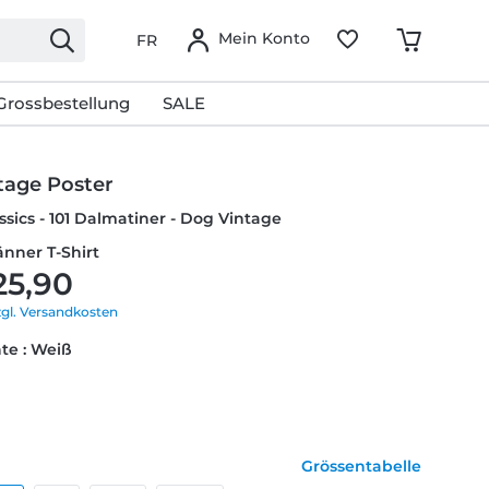
Mein Konto
FR
Grossbestellung
SALE
tage Poster
ssics - 101 Dalmatiner - Dog Vintage
änner T-Shirt
25,90
zgl. Versandkosten
te : Weiß
Grössentabelle