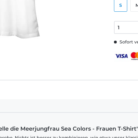
S
Sofort v
ielle die Meerjungfrau Sea Colors - Frauen T-Shirt
robe. Nichts ist besser zu kombinieren, wie etwa unser klass