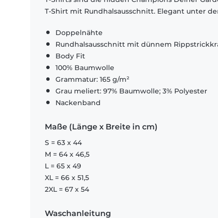
T-Shirt mit Rundhalsausschnitt. Elegant unter d
Doppelnähte
Rundhalsausschnitt mit dünnem Rippstrickk
Body Fit
100% Baumwolle
Grammatur: 165 g/m²
Grau meliert: 97% Baumwolle; 3% Polyester
Nackenband
Maße (Länge x Breite in cm)
S = 63 x 44
M = 64 x 46,5
L = 65 x 49
XL = 66 x 51,5
2XL = 67 x 54
Waschanleitung