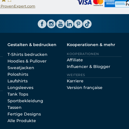
 ProvenExpert.com
ator CH
Gestalten & bedrucken
Kooperationen & mehr
T-Shirts bedrucken
KOOPERATIONEN
Affiliate
Hoodies & Pullover
Influencer & Blogger
Sweatjacken
Poloshirts
WEITERES
Laufshirts
Karriere
Longsleeves
Version française
Tank Tops
Sportbekleidung
Tassen
Fertige Designs
Alle Produkte