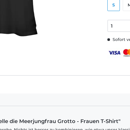
S
Sofort v
ielle die Meerjungfrau Grotto - Frauen T-Shirt"
robe. Nichts ist besser zu kombinieren, wie etwa unser klass