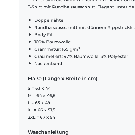
T-Shirt mit Rundhalsausschnitt. Elegant unter d
Doppelnähte
Rundhalsausschnitt mit dünnem Rippstrickk
Body Fit
100% Baumwolle
Grammatur: 165 g/m²
Grau meliert: 97% Baumwolle; 3% Polyester
Nackenband
Maße (Länge x Breite in cm)
S = 63 x 44
M = 64 x 46,5
L = 65 x 49
XL = 66 x 51,5
2XL = 67 x 54
Waschanleitung