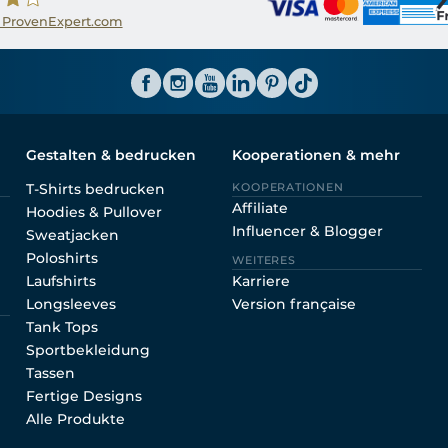
 ProvenExpert.com
ator CH
Gestalten & bedrucken
Kooperationen & mehr
T-Shirts bedrucken
KOOPERATIONEN
Affiliate
Hoodies & Pullover
Influencer & Blogger
Sweatjacken
Poloshirts
WEITERES
Laufshirts
Karriere
Longsleeves
Version française
Tank Tops
Sportbekleidung
Tassen
Fertige Designs
Alle Produkte