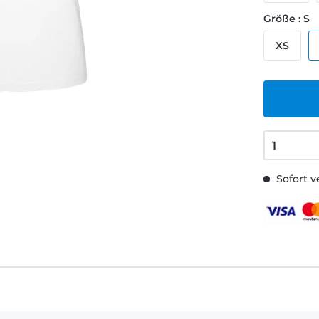
Größe : S
XS
Sofort v