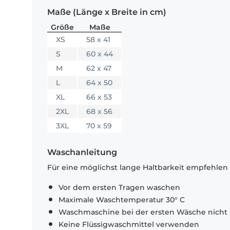
Maße (Länge x Breite in cm)
Größe
Maße
XS
58 x 41
S
60 x 44
M
62 x 47
L
64 x 50
XL
66 x 53
2XL
68 x 56
3XL
70 x 59
Waschanleitung
Für eine möglichst lange Haltbarkeit empfehlen
Vor dem ersten Tragen waschen
Maximale Waschtemperatur 30° C
Waschmaschine bei der ersten Wäsche nicht 
Keine Flüssigwaschmittel verwenden