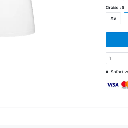
Größe : S
XS
Sofort v