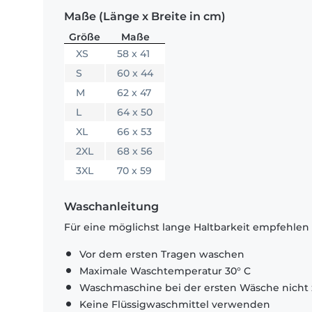
Maße (Länge x Breite in cm)
Größe
Maße
XS
58 x 41
S
60 x 44
M
62 x 47
L
64 x 50
XL
66 x 53
2XL
68 x 56
3XL
70 x 59
Waschanleitung
Für eine möglichst lange Haltbarkeit empfehlen
Vor dem ersten Tragen waschen
Maximale Waschtemperatur 30° C
Waschmaschine bei der ersten Wäsche nicht 
Keine Flüssigwaschmittel verwenden