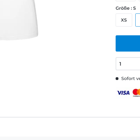
Größe : S
XS
Sofort v