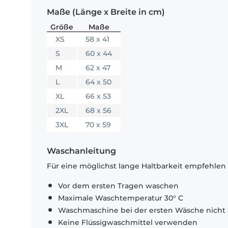
Maße (Länge x Breite in cm)
Größe
Maße
XS
58 x 41
S
60 x 44
M
62 x 47
L
64 x 50
XL
66 x 53
2XL
68 x 56
3XL
70 x 59
Waschanleitung
Für eine möglichst lange Haltbarkeit empfehlen
Vor dem ersten Tragen waschen
Maximale Waschtemperatur 30° C
Waschmaschine bei der ersten Wäsche nicht 
Keine Flüssigwaschmittel verwenden