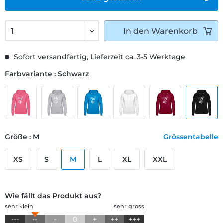
In den
Warenkorb
Sofort versandfertig, Lieferzeit ca. 3-5 Werktage
Farbvariante : Schwarz
Größe : M
Grössentabelle
XS
S
M
L
XL
XXL
Wie fällt das Produkt aus?
sehr klein
sehr gross
---
--
-
0
+
++
+++