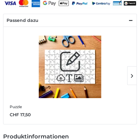
Passend dazu
Puzzle
B
CHF 17,50
C
Produktinformationen