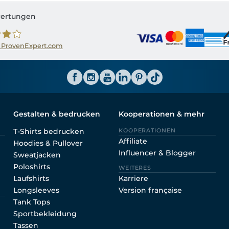
ertungen
 ProvenExpert.com
ator CH
Gestalten & bedrucken
Kooperationen & mehr
T-Shirts bedrucken
KOOPERATIONEN
Affiliate
Hoodies & Pullover
Influencer & Blogger
Sweatjacken
Poloshirts
WEITERES
Laufshirts
Karriere
Longsleeves
Version française
Tank Tops
Sportbekleidung
Tassen