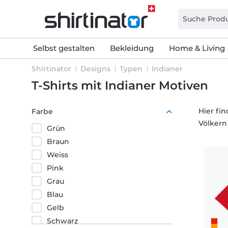
Selbst gestalten
Bekleidung
Home & Living
Shirtinator
Designs
Typen
Indianer
T-Shirts mit Indianer Motiven
Hier fi
Farbe
Völkern
Grün
Braun
Weiss
Pink
Grau
Blau
Gelb
Schwarz