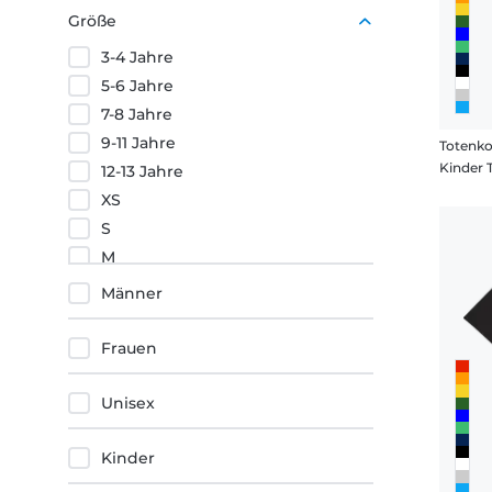
Lila
Größe
Orange
3-4 Jahre
Rot
5-6 Jahre
7-8 Jahre
9-11 Jahre
Totenko
Kinder 
12-13 Jahre
XS
S
M
L
Männer
XL
XXL
Frauen
3XL
4XL
Unisex
5XL
Kinder