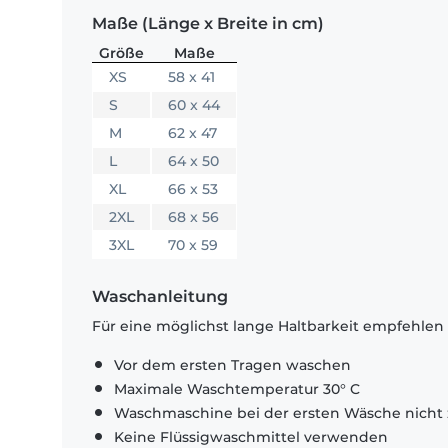
Maße (Länge x Breite in cm)
Größe
Maße
XS
58 x 41
S
60 x 44
M
62 x 47
L
64 x 50
XL
66 x 53
2XL
68 x 56
3XL
70 x 59
Waschanleitung
Für eine möglichst lange Haltbarkeit empfehlen
Vor dem ersten Tragen waschen
Maximale Waschtemperatur 30° C
Waschmaschine bei der ersten Wäsche nicht 
Keine Flüssigwaschmittel verwenden