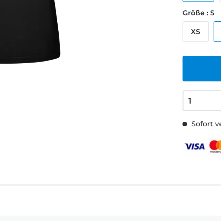
Größe : S
XS
Sofort v