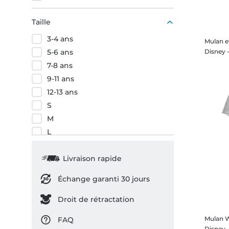
Taille
3-4 ans
Mulan e
5-6 ans
7-8 ans
9-11 ans
12-13 ans
S
M
L
XL
XXL
Livraison rapide
3XL
Échange garanti 30 jours
Droit de rétractation
Mulan W
FAQ