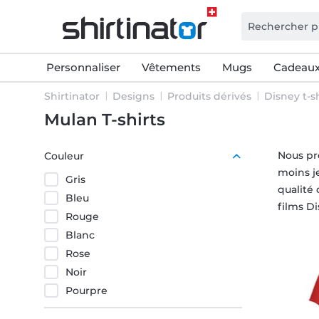
Personnaliser
Vêtements
Mugs
Cadeaux
Shirtinator
Designs
Produits dérivés
Disney t-sh
Mulan T-shirts
Nous pr
Couleur
moins je
Gris
qualité
Bleu
films D
Rouge
Blanc
Rose
Noir
Pourpre