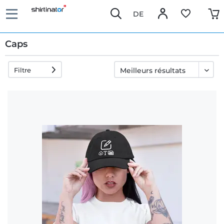
DE
Caps
Filtre
Livraison
rapide
Échange
garanti 30
jours
Droit de
rétractation