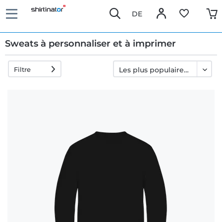
DE
Sweats à personnaliser et à imprimer
Filtre
Livraison
rapide
Échange
garanti 30
jours
Droit de
rétractation