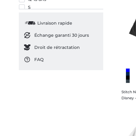
S
M
L
Livraison rapide
XL
Échange garanti 30 jours
XXL
3XL
Droit de rétractation
FAQ
Stitch 