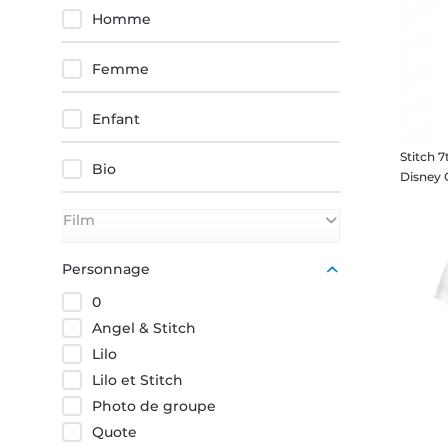
Rouge
Homme
Femme
Enfant
Stitch 7
Bio
Film
Lilo & Stitch
Personnage
0
Angel & Stitch
Lilo
Lilo et Stitch
Photo de groupe
Quote