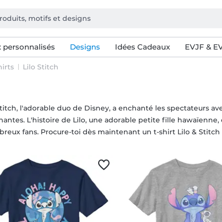
 personnalisés
Designs
Idées Cadeaux
EVJF & E
irts
Lilo Stitch
Stitch, l'adorable duo de Disney, a enchanté les spectateurs av
antes. L'histoire de Lilo, une adorable petite fille hawaïenne,
reux fans. Procure-toi dès maintenant un t-shirt Lilo & Stitc