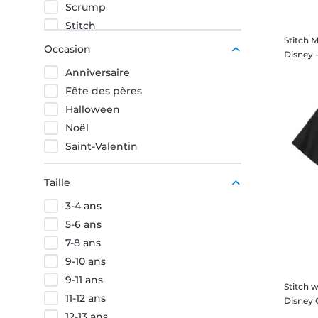
Scrump
Stitch
Stitch 
Occasion
Anniversaire
Fête des pères
Halloween
Noël
Saint-Valentin
Taille
3-4 ans
5-6 ans
7-8 ans
9-10 ans
9-11 ans
Stitch 
11-12 ans
12-13 ans