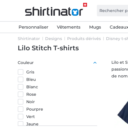
Personnaliser
Vêtements
Mugs
Cadeaux
Shirtinator
Designs
Produits dérivés
Disney t-sh
Lilo Stitch T-shirts
Lilo et 
Couleur
passionn
Gris
de nomb
Bleu
Blanc
Rose
Noir
Pourpre
Vert
Jaune