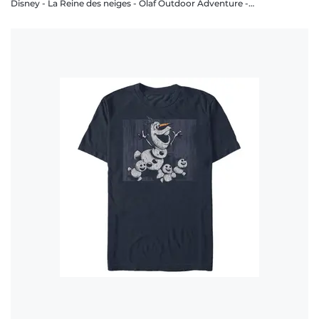
Disney - La Reine des neiges - Olaf Outdoor Adventure - Femme T-shirt