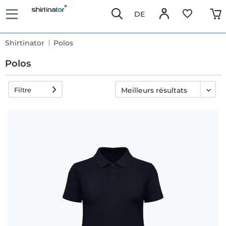
DE
Shirtinator
Polos
Polos
Filtre
Livraison
rapide
Échange
garanti 30
jours
Droit de