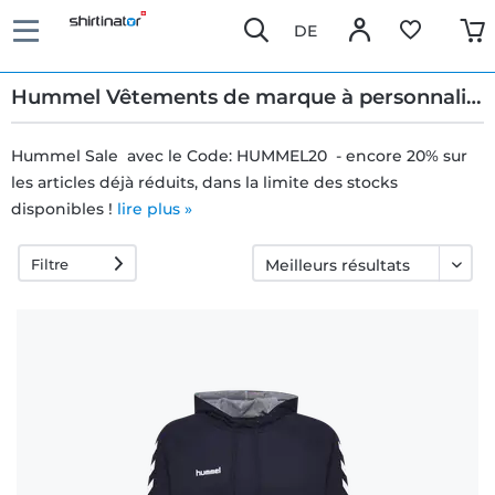
DE
Hummel Vêtements de marque à personnaliser
Hummel Sale avec le Code: HUMMEL20 - encore 20% sur
les articles déjà réduits, dans la limite des stocks
Livraison
disponibles !
lire plus »
rapide
Filtre
Échange
garanti 30
jours
Droit de
rétractation