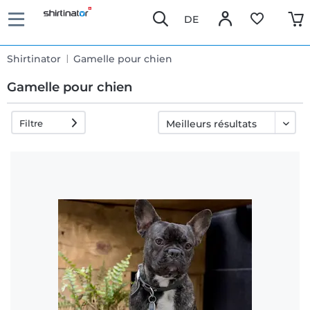
DE
Shirtinator
Gamelle pour chien
Gamelle pour chien
Filtre
Livraison
rapide
Échange
garanti 30
jours
Droit de