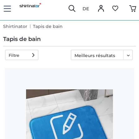
DE
Shirtinator
Tapis de bain
Tapis de bain
Filtre
Livraison
rapide
Échange
garanti 30
jours
Droit de