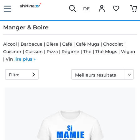
DE
Manger & Boire
Alcool | Barbecue | Bière | Café | Café Mugs | Chocolat |
Cuisiner | Cuisson | Pizza | Régime | Thé | Thé Mugs | Végan
Livraison
| Vin
lire plus »
rapide
Filtre
Échange
garanti 30
jours
Droit de
rétractation