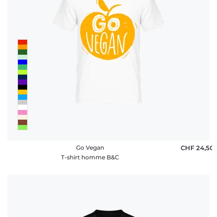
Go Vegan
CHF 24,50
T-shirt homme B&C