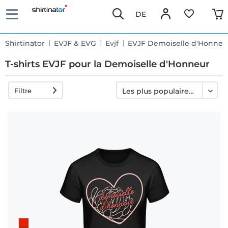
DE
Shirtinator
EVJF & EVG
Evjf
EVJF Demoiselle d'Honneu
T-shirts EVJF pour la Demoiselle d'Honneur
Filtre
Livraison
rapide
Échange
garanti 30
jours
Droit de