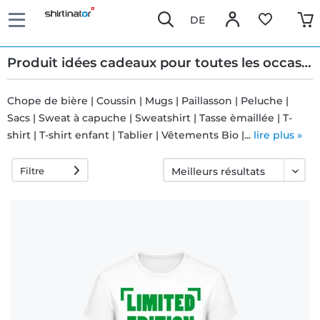
DE
Produit idées cadeaux pour toutes les occasions
Chope de bière | Coussin | Mugs | Paillasson | Peluche |
Sacs | Sweat à capuche | Sweatshirt | Tasse èmaillée | T-
Livraison
shirt | T-shirt enfant | Tablier | Vêtements Bio |...
lire plus »
rapide
Filtre
Échange
garanti 30
jours
Droit de
rétractation