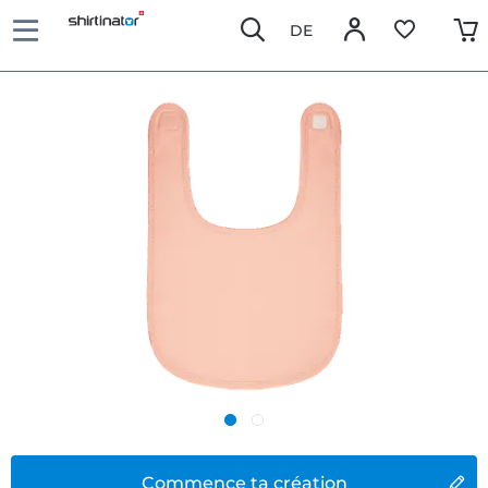
DE
Commence ta création