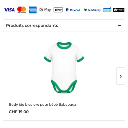
Produits correspondants
Body bio bicolore pour bébé Babybugz
B
CHF 19,00
C