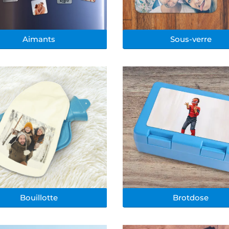
Aimants
Sous-verre
Bouillotte
Brotdose