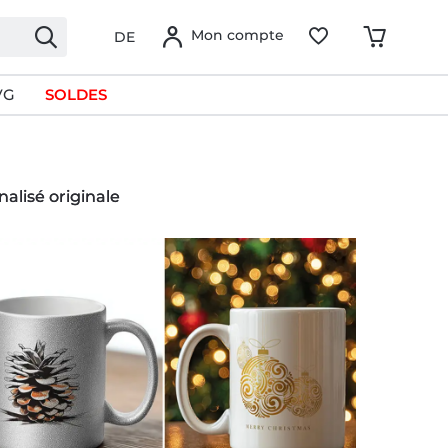
Mon compte
DE
VG
SOLDES
alisé originale