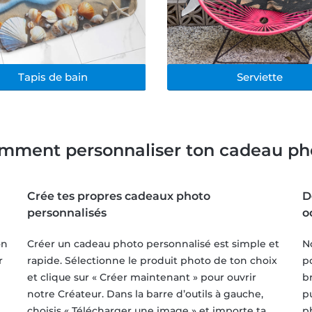
Tapis de bain
Serviette
mment personnaliser ton cadeau ph
Crée tes propres cadeaux photo
D
personnalisés
o
on
Créer un cadeau photo personnalisé est simple et
N
r
rapide. Sélectionne le produit photo de ton choix
p
et clique sur « Créer maintenant » pour ouvrir
b
notre Créateur. Dans la barre d’outils à gauche,
p
choisis « Télécharger une image » et importe ta
p