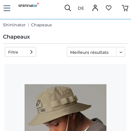
DE
Shirtinator
Chapeaux
Chapeaux
Filtre
Livraison
rapide
Échange
garanti 30
jours
Droit de