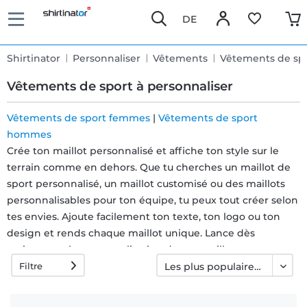
DE
Shirtinator
Personnaliser
Vêtements
Vêtements de spo
Vêtements de sport à personnaliser
Vêtements de sport femmes
|
Vêtements de sport
hommes
Livraison
Crée ton maillot personnalisé et affiche ton style sur le
rapide
terrain comme en dehors. Que tu cherches un maillot de
sport personnalisé, un maillot customisé ou des maillots
personnalisables pour ton équipe, tu peux tout créer selon
Échange
tes envies. Ajoute facilement ton texte, ton logo ou ton
design et rends chaque maillot unique. Lance dès
garanti 30
maintenant la personnalisation de ton maillot avec
jours
Shirtinator !
Filtre
Droit de