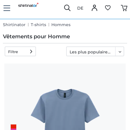
DE
Shirtinator
T-shirts
Hommes
Vêtements pour Homme
Filtre
Livraison
rapide
Échange
garanti 30
jours
Droit de