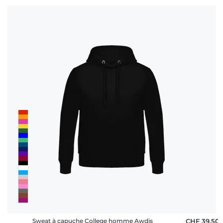
Sweat à capuche College homme Awdis
CHF 39,50