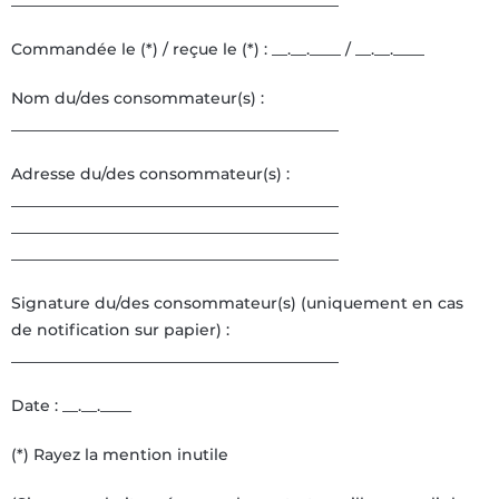
Commandée le (*) / reçue le (*) : __.__.____ / __.__.____
Nom du/des consommateur(s) :
__________________________________________
Adresse du/des consommateur(s) :
__________________________________________
__________________________________________
__________________________________________
Signature du/des consommateur(s) (uniquement en cas
de notification sur papier) :
__________________________________________
Date : __.__.____
(*) Rayez la mention inutile