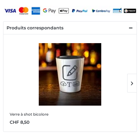
Produits correspondants
Verre à shot bicolore
V
CHF 8,50
C