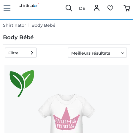
DE
Shirtinator
Body Bébé
Body Bébé
Filtre
Livraison
rapide
Échange
garanti 30
jours
Droit de