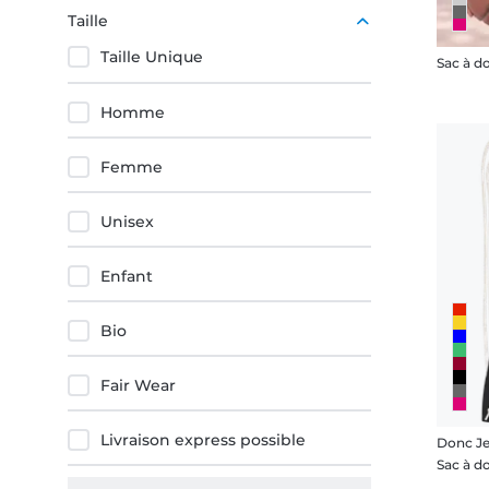
Jaune
Taille
Taille Unique
Sac à d
Homme
Femme
Unisex
Enfant
Bio
Fair Wear
Livraison express possible
Donc Je
Sac à d