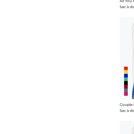
All You
Sac à d
Couple 
Sac à d