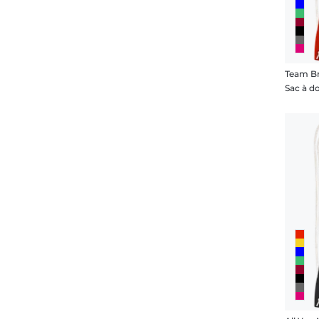
Team Br
Sac à d