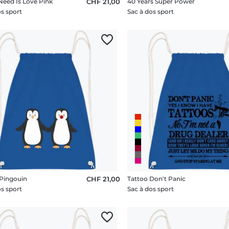
 Need Is Love Pink
CHF 21,00
40 Years Super Power
os sport
Sac à dos sport
Pingouin
CHF 21,00
Tattoo Don't Panic
os sport
Sac à dos sport