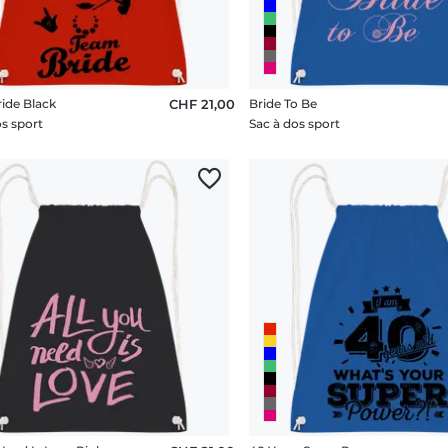
ide Black
CHF 21,00
Bride To Be
os sport
Sac à dos sport