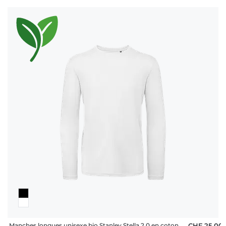
Manches longues unisexe bio Stanley Stella 2.0 en coton
CHF 25,00