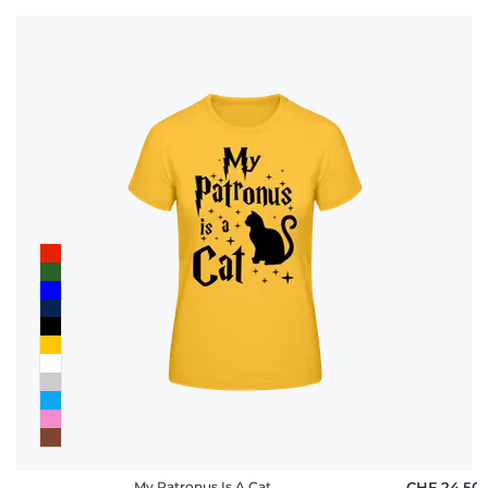
My Patronus Is A Cat
CHF 24,50