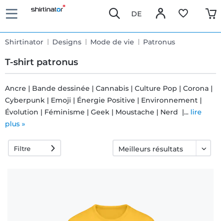
DE
Shirtinator
Designs
Mode de vie
Patronus
T-shirt patronus
Ancre | Bande dessinée | Cannabis | Culture Pop | Corona |
Cyberpunk | Emoji | Énergie Positive | Environnement |
Livraison
Évolution | Féminisme | Geek | Moustache | Nerd |...
lire
rapide
plus »
Filtre
Échange
garanti 30
jours
Droit de