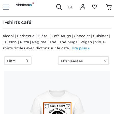
DE
T-shirts café
Alcool | Barbecue | Bière | Café Mugs | Chocolat | Cuisiner |
Cuisson | Pizza | Régime | Thé | Thé Mugs | Végan | Vin T-
Livraison
shirts drôles avec dictons sur le café...
lire plus »
rapide
Filtre
Échange
garanti 30
jours
Droit de
rétractation