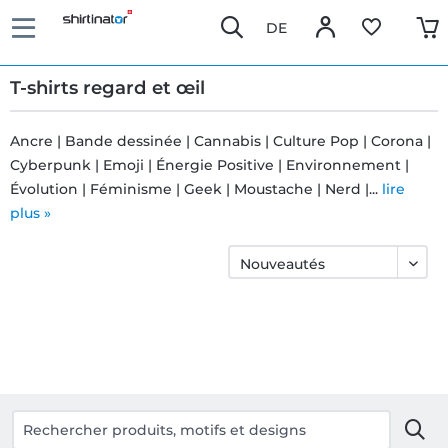
DE
T-shirts regard et œil
Ancre | Bande dessinée | Cannabis | Culture Pop | Corona |
Cyberpunk | Emoji | Énergie Positive | Environnement |
Livraison
Évolution | Féminisme | Geek | Moustache | Nerd |...
lire
rapide
plus »
Échange
garanti 30
jours
Droit de
rétractation