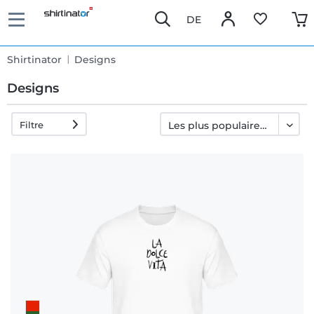
DE
Shirtinator
Designs
Designs
Filtre
Livraison
rapide
Échange
garanti 30
jours
Droit de