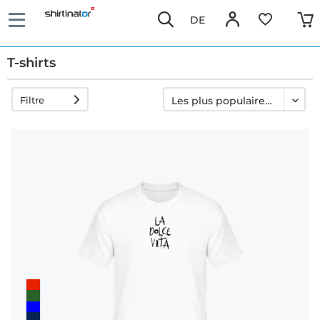
DE
T-shirts
Filtre
Livraison
rapide
Échange
garanti 30
jours
Droit de
rétractation