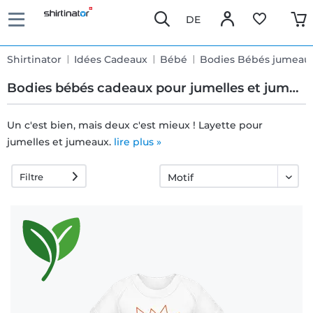
DE
Shirtinator
Idées Cadeaux
Bébé
Bodies Bébés jumeau
Bodies bébés cadeaux pour jumelles et jumeaux
Un c'est bien, mais deux c'est mieux ! Layette pour
jumelles et jumeaux.
Livraison
lire plus »
rapide
Filtre
Échange
garanti 30
jours
Droit de