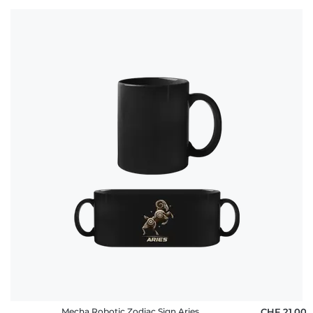
Mecha Robotic Zodiac Sign Aries
CHF 21,00