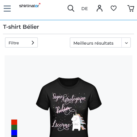
DE
T-shirt Bélier
Filtre
Livraison
rapide
Échange
garanti 30
jours
Droit de
rétractation