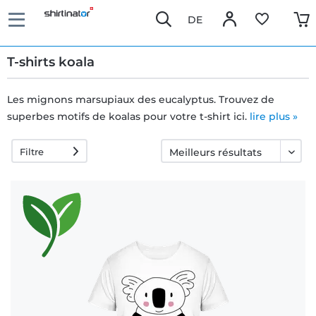
DE
T-shirts koala
Les mignons marsupiaux des eucalyptus. Trouvez de
superbes motifs de koalas pour votre t-shirt ici.
Livraison
lire plus »
rapide
Filtre
Échange
garanti 30
jours
Droit de
rétractation