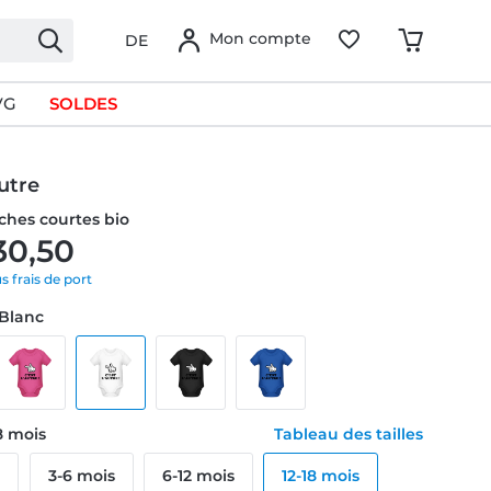
Mon compte
DE
VG
SOLDES
autre
hes courtes bio
30,50
us frais de port
 Blanc
18 mois
Tableau des tailles
s
3-6 mois
6-12 mois
12-18 mois