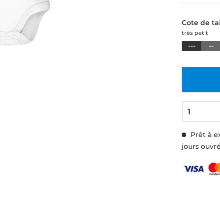
Cote de tai
très petit
---
--
Prêt à e
jours ouvr