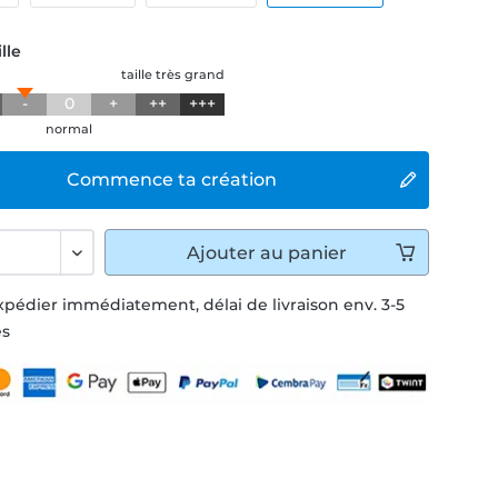
lle
taille très grand
-
0
+
++
+++
normal
Commence ta création
Ajouter
au panier
xpédier immédiatement, délai de livraison env. 3-5
és