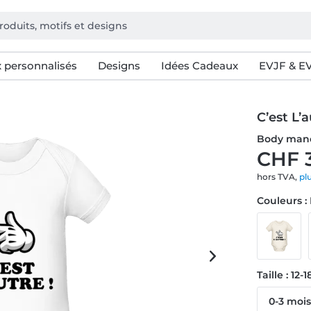
 personnalisés
Designs
Idées Cadeaux
EVJF & E
C’est L’
Body manc
CHF 
hors TVA,
pl
Couleurs :
Taille : 12-
0-3 moi