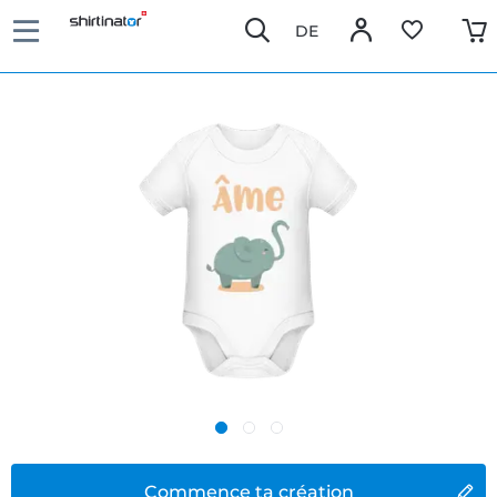
DE
Commence ta création