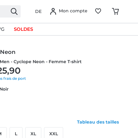
Mon compte
DE
VG
SOLDES
 Neon
-Men - Cyclope Neon - Femme T-shirt
25,90
us frais de port
 Noir
Tableau des tailles
M
L
XL
XXL