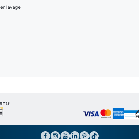
ier lavage
ients