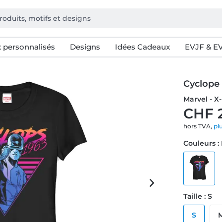
 personnalisés
Designs
Idées Cadeaux
EVJF & E
Cyclope
Marvel - X
CHF 
hors TVA,
pl
Couleurs :
Taille : S
S