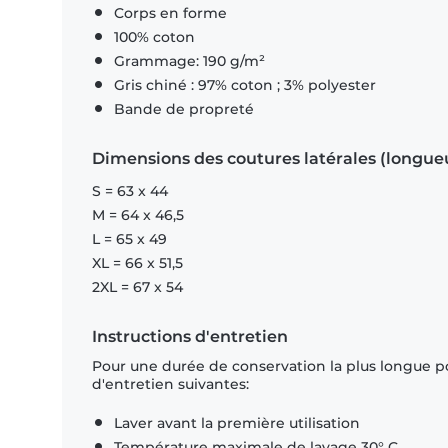
Corps en forme
100% coton
Grammage: 190 g/m²
Gris chiné : 97% coton ; 3% polyester
Bande de propreté
Dimensions des coutures latérales (longue
S = 63 x 44
M = 64 x 46,5
L = 65 x 49
XL = 66 x 51,5
2XL = 67 x 54
Instructions d'entretien
Pour une durée de conservation la plus longue p
d'entretien suivantes:
Laver avant la première utilisation
Température maximale de lavage 30° C