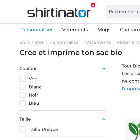
Personnaliser
Vêtements
Mugs
Cadeaux
Shirtinator
Personnaliser
Vêtements
Vêtements
Crée et imprime ton sac bio
Tout Bio
Couleur
Les enc
Vert
ne cont
Blanc
l’impre
Noir
Bleu
Taille
Taille Unique