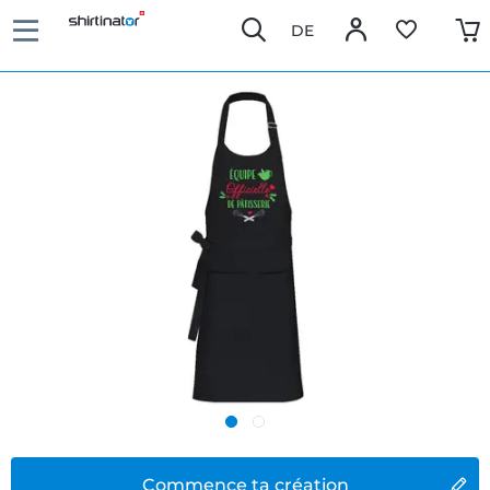
DE
Commence ta création