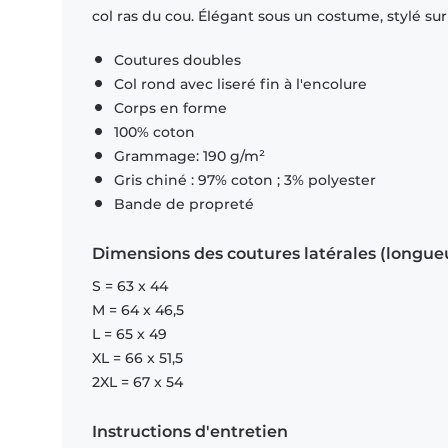
col ras du cou. Élégant sous un costume, stylé su
Coutures doubles
Col rond avec liseré fin à l'encolure
Corps en forme
100% coton
Grammage: 190 g/m²
Gris chiné : 97% coton ; 3% polyester
Bande de propreté
Dimensions des coutures latérales (longue
S = 63 x 44
M = 64 x 46,5
L = 65 x 49
XL = 66 x 51,5
2XL = 67 x 54
Instructions d'entretien