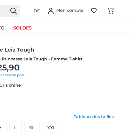
Mon compte
DE
VG
SOLDES
e Leia Tough
- Princesse Leia Tough - Femme T-shirt
25,90
us frais de port
 Gris chiné
Tableau des tailles
M
L
XL
XXL