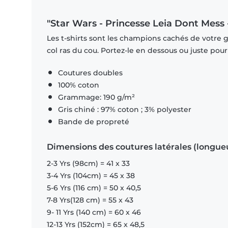
"Star Wars - Princesse Leia Dont Mess -
Les t-shirts sont les champions cachés de votre 
col ras du cou. Portez-le en dessous ou juste pour l
Coutures doubles
100% coton
Grammage: 190 g/m²
Gris chiné : 97% coton ; 3% polyester
Bande de propreté
Dimensions des coutures latérales (longue
2-3 Yrs (98cm) = 41 x 33
3-4 Yrs (104cm) = 45 x 38
5-6 Yrs (116 cm) = 50 x 40,5
7-8 Yrs(128 cm) = 55 x 43
9- 11 Yrs (140 cm) = 60 x 46
12-13 Yrs (152cm) = 65 x 48,5