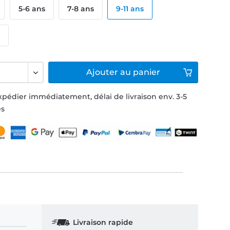
5-6 ans
7-8 ans
9-11 ans
s
Ajouter
au panier
xpédier immédiatement, délai de livraison env. 3-5
és
Livraison rapide