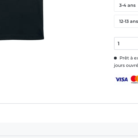
3-4 ans
12-13 an
Prêt à e
jours ouvr