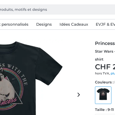
 personnalisés
Designs
Idées Cadeaux
EVJF & E
Princes
Star Wars 
shirt
CHF 
hors TVA,
pl
Couleurs :
Taille : 9-1