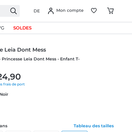
Mon compte
DE
VG
SOLDES
se Leia Dont Mess
- Princesse Leia Dont Mess - Enfant T-
24,90
us frais de port
 Noir
1 ans
Tableau des tailles