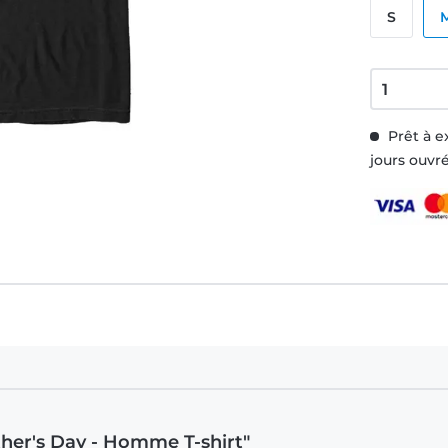
S
Prêt à e
jours ouvr
ther's Day - Homme T-shirt"