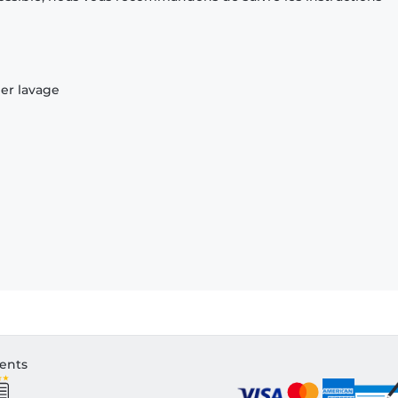
ier lavage
ients