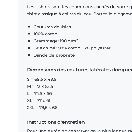
Les t-shirts sont les champions cachés de votre ga
shirt classique à col ras du cou. Portez-le éléga
Coutures doubles
100% coton
Grammage: 190 g/m²
Gris chiné : 97% coton ; 3% polyester
Bande de propreté
Dimensions des coutures latérales (longue
S = 69,5 x 48,5
M = 72 x 53,5
L = 74,5 x 56
XL = 77 x 61
2XL = 78,5 x 66
Instructions d'entretien
Pour une durée de conservation la plus longue p