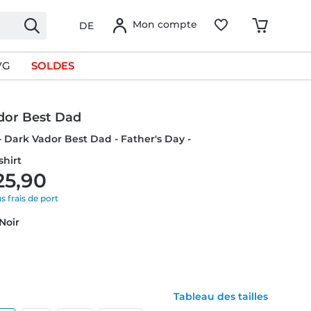
Mon compte
DE
VG
SOLDES
dor Best Dad
- Dark Vador Best Dad - Father's Day -
hirt
25,90
us frais de port
 Noir
Tableau des tailles