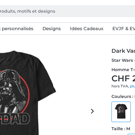
 personnalisés
Designs
Idées Cadeaux
EVJF & E
Dark Va
Star Wars 
Homme T-s
CHF 
hors TVA,
pl
Couleurs :
Taille : M